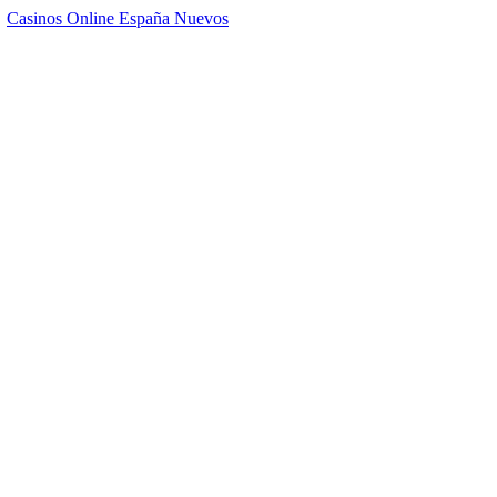
Casinos Online España Nuevos