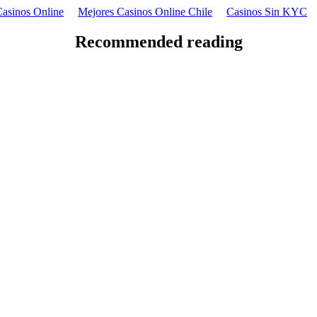
asinos Online
Mejores Casinos Online Chile
Casinos Sin KYC
Recommended reading