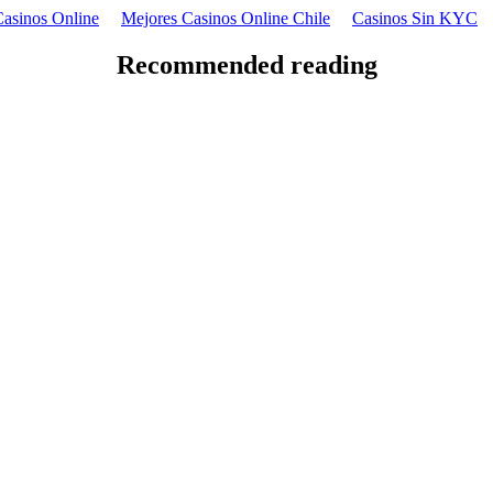
asinos Online
Mejores Casinos Online Chile
Casinos Sin KYC
Recommended reading