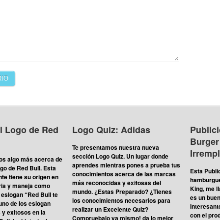
el Logo de Red
Logo Quiz: Adidas
Public
Burger
Te presentamos nuestra nueva
Irremp
sección Logo Quiz. Un lugar donde
s algo más acerca de
aprendes mientras pones a prueba tus
ogo de Red Bull. Esta
Esta Publi
conocimientos acerca de las marcas
te tiene su origen en
hamburgue
más reconocidas y exitosas del
tria y maneja como
King, me l
mundo. ¿Estas Preparado? ¿Tienes
o eslogan “Red Bull te
es un bue
los conocimientos necesarios para
uno de los eslogan
interesante
realizar un Excelente Quiz?
y exitosos en la
con el pro
Compruebalo ya mismo! da lo mejor