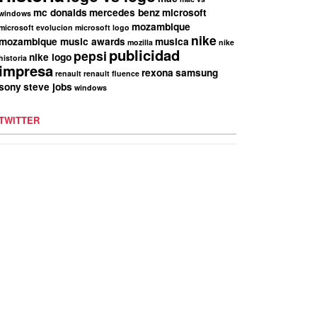
mc donalds
mercedes benz
microsoft
windows
mozambique
microsoft evolucion
microsoft logo
nike
mozambique music awards
musica
mozilla
nike
publicidad
pepsi
nike logo
historia
impresa
rexona
samsung
renault
renault fluence
sony
steve jobs
windows
TWITTER