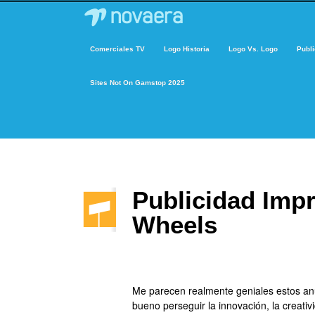
Comerciales TV
Logo Historia
Logo Vs. Logo
Publi
Sites Not On Gamstop 2025
Publicidad Impr
Wheels
Me parecen realmente geniales estos an
bueno perseguir la innovación, la creativi