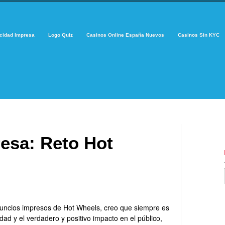
cidad Impresa
Logo Quiz
Casinos Online España Nuevos
Casinos Sin KYC
esa: Reto Hot
uncios impresos de Hot Wheels, creo que siempre es
dad y el verdadero y positivo impacto en el público,