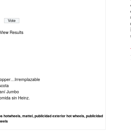
View Results
hopper…Irremplazable
scota
Maní Jumbo
omida sin Heinz.
os hotwheels
,
mattel
,
publicidad exterior hot wheels
,
publicidad
heels