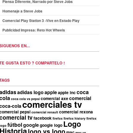
Piensa Diferente, Narrado por Steve Jobs
Homenaje a Steve Jobs
Comercial Play Station 3 -Vive en Estado Play
Publicidad Impresa: Reto Hot Wheels
SIGUENOS EN...
TE GUSTA ESTO ? COMPARTELO !
TAGS
adidas
coca
adidas logo
apple
apple inc
cola
comercial
comercial axe
coca cola vs pepsi
comerciales tv
coca-cola
comercial pepsi
comercial rexona
comercial renault
comercial tv
facebook
firefox
firefox history
firefox
Logo
fútbol
google
google logo
logo
Historia
logo vs logo
mac
mac vs