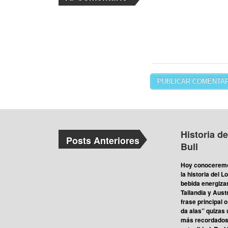
Historia d
Posts Anteriores
Bull
Hoy conoceremo
la historia del L
bebida energizan
Tailandia y Aus
frase principal 
da alas” quizas 
más recordados 