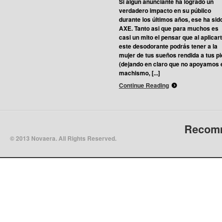
Si algún anunciante ha logrado un
verdadero impacto en su público
durante los últimos años, ese ha sid
AXE. Tanto asi que para muchos es
casi un mito el pensar que al aplicar
este desodorante podrás tener a la
mujer de tus sueños rendida a tus p
(dejando en claro que no apoyamos 
machismo, [...]
Continue Reading
Recomm
© 2013 Novaera. All Rights Reserved.