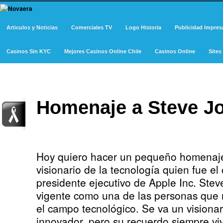
Articulos y Noticias
Comerciales TV
Logo Historia
Publicidad Impres
Casinos Sin KYC
Mejores Casinos Online Chile
Casinos Online
Site
Homenaje a Steve J
Hoy quiero hacer un pequeño homenaje
visionario de la tecnología quien fue el
presidente ejecutivo de Apple Inc. Ste
vigente como una de las personas que 
el campo tecnológico. Se va un visionar
innovador, pero su recuerdo siempre viv