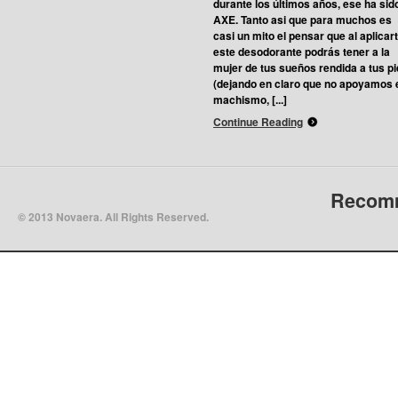
durante los últimos años, ese ha sid
AXE. Tanto asi que para muchos es
casi un mito el pensar que al aplicar
este desodorante podrás tener a la
mujer de tus sueños rendida a tus p
(dejando en claro que no apoyamos 
machismo, [...]
Continue Reading
Recomm
© 2013 Novaera. All Rights Reserved.