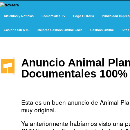
Articulos y Noticias
Comerciales TV
Logo Historia
Publicidad Impres
Casinos Sin KYC
Mejores Casinos Online Chile
Casinos Online
Site
Anuncio Animal Plan
Documentales 100% 
Esta es un buen anuncio de Animal Pla
muy original.
Ya anteriormente habíamos visto una p