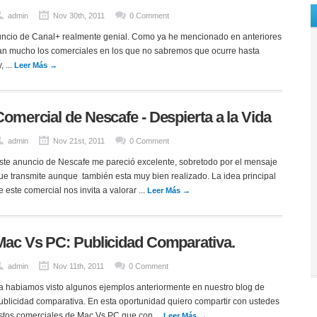
admin
Nov 30th, 2011
0 Comment
uncio de Canal+ realmente genial. Como ya he mencionado en anteriores
an mucho los comerciales en los que no sabremos que ocurre hasta
, ...
Leer Más →
Comercial de Nescafe - Despierta a la Vida
admin
Nov 21st, 2011
0 Comment
ste anuncio de Nescafe me pareció excelente, sobretodo por el mensaje
ue transmite aunque también esta muy bien realizado. La idea principal
e este comercial nos invita a valorar ...
Leer Más →
Mac Vs PC: Publicidad Comparativa.
admin
Nov 11th, 2011
0 Comment
a habiamos visto algunos ejemplos anteriormente en nuestro blog de
ublicidad comparativa. En esta oportunidad quiero compartir con ustedes
stos comerciales de Mac Vs PC que con ...
Leer Más →