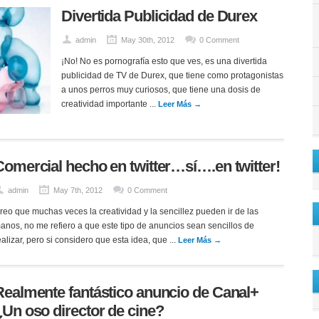
Divertida Publicidad de Durex
admin
May 30th, 2012
0 Comment
¡No! No es pornografía esto que ves, es una divertida
publicidad de TV de Durex, que tiene como protagonistas
a unos perros muy curiosos, que tiene una dosis de
creatividad importante ...
Leer Más →
Comercial hecho en twitter…sí….en twitter!
admin
May 7th, 2012
0 Comment
reo que muchas veces la creatividad y la sencillez pueden ir de las
anos, no me refiero a que este tipo de anuncios sean sencillos de
ealizar, pero si considero que esta idea, que ...
Leer Más →
Realmente fantástico anuncio de Canal+
¿Un oso director de cine?