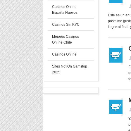
Casinos Online
España Nuevos
Este es un an
posts me gust
Casinos Sin KYC
llegar al final, y
Mejores Casinos
Online Chile
Casinos Online
Sites Not On Gamstop
E
2025
q
d
Y
p
e