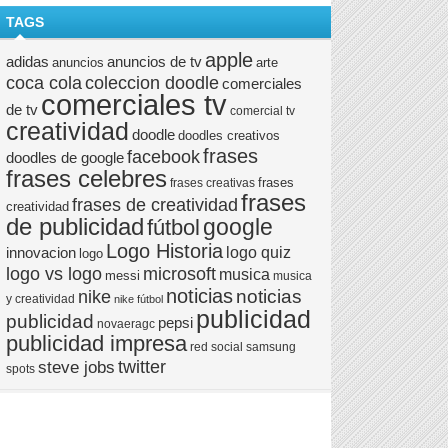
TAGS
apple
anuncios de tv
adidas
anuncios
arte
coca cola
coleccion doodle
comerciales
comerciales tv
de tv
comercial tv
creatividad
doodle
doodles creativos
frases
facebook
doodles de google
frases celebres
frases
frases creativas
frases
frases de creatividad
creatividad
de publicidad
google
fútbol
Logo Historia
logo quiz
innovacion
logo
logo vs logo
microsoft
musica
messi
musica
noticias
noticias
nike
y creatividad
nike fútbol
publicidad
publicidad
pepsi
novaeragc
publicidad impresa
red social
samsung
twitter
steve jobs
spots