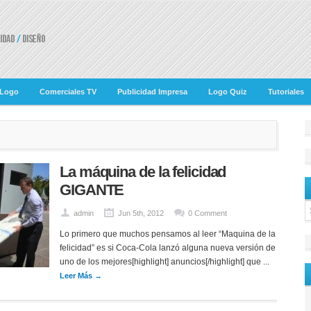
 Logo
Comerciales TV
Publicidad Impresa
Logo Quiz
Tutoriales
La máquina de la felicidad
GIGANTE
admin
Jun 5th, 2012
0 Comment
Lo primero que muchos pensamos al leer “Maquina de la
felicidad” es si Coca-Cola lanzó alguna nueva versión de
uno de los mejores[highlight] anuncios[/highlight] que ...
Leer Más →