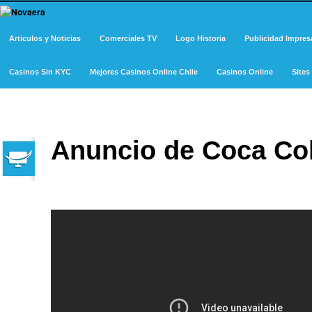
Articulos y Noticias
Comerciales TV
Logo Historia
Publicidad Impres
Casinos Sin KYC
Mejores Casinos Online Chile
Casinos Online
Site
Anuncio de Coca Col