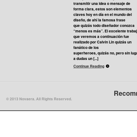
transmitir una idea o mensaje de
forma clara, estos son elementos
claves hoy en día en el mundo del
diseño, de ahí la famosa frase
que quizás todo diseñador conozca
“menos es más”. El excelente traba
que veremos a continuación fue
realizado por Calvin Lin quizás un
fanático de los
superheroes, quizás no, pero sin lug
a dudas un [...]
Continue Reading
Recomm
© 2013 Novaera. All Rights Reserved.