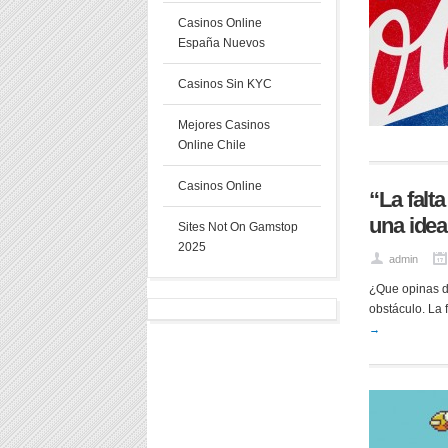
Casinos Online
España Nuevos
Casinos Sin KYC
Mejores Casinos
Online Chile
Casinos Online
“La falt
una idea
Sites Not On Gamstop
2025
admin
¿Que opinas de
obstáculo. La 
→