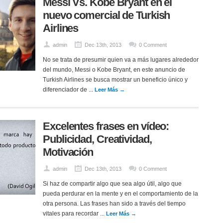
Messi Vs. Kobe Bryant en el
nuevo comercial de Turkish
Airlines
admin
Dec 13th, 2013
0 Comment
No se trata de presumir quien va a más lugares alrededor
del mundo, Messi o Kobe Bryant, en este anuncio de
Turkish Airlines se busca mostrar un beneficio único y
diferenciador de ...
Leer Más →
Excelentes frases en vídeo:
Publicidad, Creatividad,
Motivación
admin
Dec 13th, 2013
0 Comment
Si haz de compartir algo que sea algo útil, algo que
pueda perdurar en la mente y en el comportamiento de la
otra persona. Las frases han sido a través del tiempo
vitales para recordar ...
Leer Más →