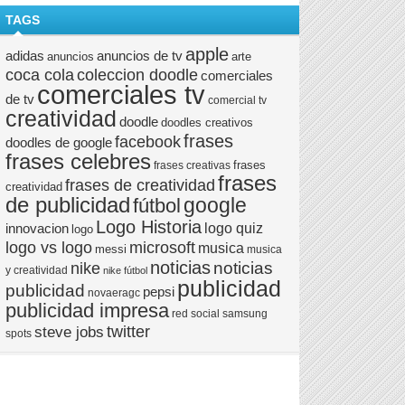
TAGS
apple
anuncios de tv
adidas
anuncios
arte
coca cola
coleccion doodle
comerciales
comerciales tv
de tv
comercial tv
creatividad
doodle
doodles creativos
frases
facebook
doodles de google
frases celebres
frases
frases creativas
frases
frases de creatividad
creatividad
de publicidad
google
fútbol
Logo Historia
logo quiz
innovacion
logo
logo vs logo
microsoft
musica
messi
musica
noticias
noticias
nike
y creatividad
nike fútbol
publicidad
publicidad
pepsi
novaeragc
publicidad impresa
red social
samsung
twitter
steve jobs
spots