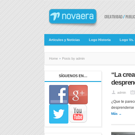
Articulos y Noticias
Logo Historia
Logo Vs.
Home
Posts by admin
“La crea
SÍGUENOS EN…
despren
admin
¿Que te parece
desprenderse d
Más →