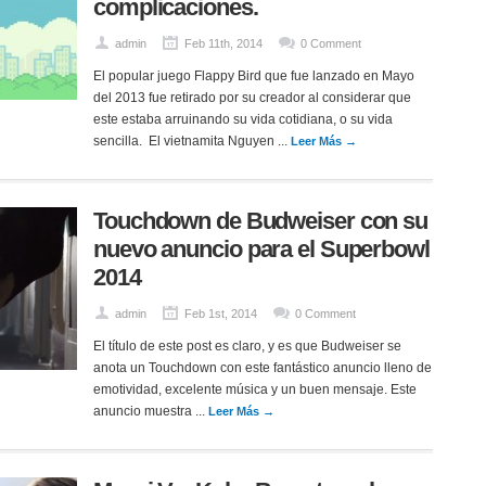
complicaciones.
admin
Feb 11th, 2014
0 Comment
El popular juego Flappy Bird que fue lanzado en Mayo
del 2013 fue retirado por su creador al considerar que
este estaba arruinando su vida cotidiana, o su vida
sencilla. El vietnamita Nguyen ...
Leer Más →
Touchdown de Budweiser con su
nuevo anuncio para el Superbowl
2014
admin
Feb 1st, 2014
0 Comment
El título de este post es claro, y es que Budweiser se
anota un Touchdown con este fantástico anuncio lleno de
emotividad, excelente música y un buen mensaje. Este
anuncio muestra ...
Leer Más →