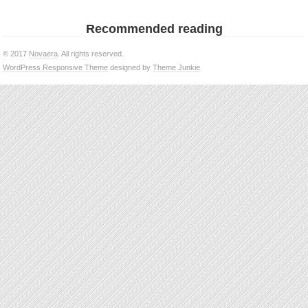
Recommended reading
© 2017
Novaera
. All rights reserved.
WordPress Responsive Theme
designed by
Theme Junkie