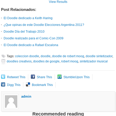
View Results
Post Relacionados:
El Doodle dedicado a Keith Haring
¿Que opinas de este Doodle Elecciones Argentina 2011?
Doodle Día del Trabajo 2010
Doodle realizado para el Comic-Con 2009
El Doodle dedicado a Rafael Escalona
Tags:
coleccion doodle
,
doodle
,
doodle de robert moog
,
doodle sintetizador
,
doodles creativos
,
doodles de google
,
robert moog
,
sintetizador musical
Retweet This
Share This
StumbleUpon This
Digg This
Bookmark This
admin
Recommended reading