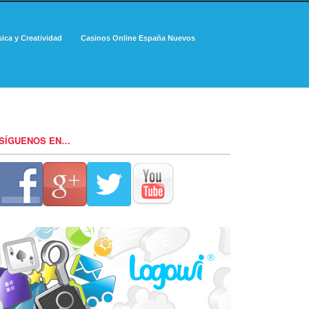
ica y Creatividad
Casinos Online España Nuevos
SÍGUENOS EN…