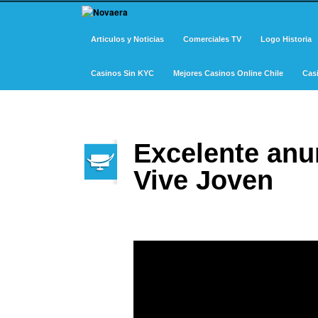
Articulos y Noticias
Comerciales TV
Logo Historia
Casinos Sin KYC
Mejores Casinos Online Chile
Cas
Excelente anu
Vive Joven