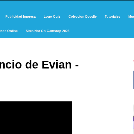
Publicidad Impresa
Logo Quiz
Colección Doodle
Tutoriales
Mús
inos Online
Sites Not On Gamstop 2025
ncio de Evian -