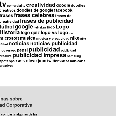
tv
creatividad
doodle
doodles
comercial tv
doodles de google
facebook
creativos
frases celebres
frases
frases de
frases de publicidad
creatividad
google
fútbol
Logo
logo
heineken
Historia
logo vs logo
logo quiz
mac
nike
microsoft
musica
musica y creatividad
nike
noticias
noticias publicidad
fútbol
publicidad
pepsi
novaeragc
publicidad
publicidad impresa
creativa
samsung
steve jobs
twitter
spots
spots de tv
videos musicales
creativos
inas sobre
dad Corporativa
 compartir algunas de las