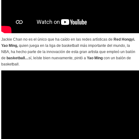
Jackie Chan no es el único que ha caído en las redes artísticas de
Red Hongyi.
Yao Ming,
quien juega en la liga de basketball más importante del mundo, la
NBA, ha hecho parte de la innovación de esta gran artista que empleó un balón
de
basketball…
sí, leíste bien nuevamente, pintó a
Yao Ming
con un balón de
basketball.