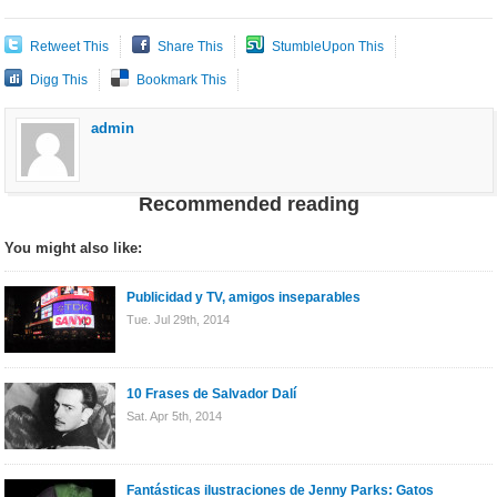
Retweet This
Share This
StumbleUpon This
Digg This
Bookmark This
admin
Recommended reading
You might also like:
Publicidad y TV, amigos inseparables
Tue. Jul 29th, 2014
10 Frases de Salvador Dalí
Sat. Apr 5th, 2014
Fantásticas ilustraciones de Jenny Parks: Gatos