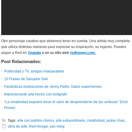
Otro personaje creativo que debemos tener en cuenta. Una artista muy completa
que utiliza distintas maneras para expresar su inspiración, su ingenio. Puedes
seguir a Red en
Youtube
o en su sitio web
redhongyi.com
.
Post Relacionados:
Publicidad y TV, amigos inseparables
10 Frases de Salvador Dalí
Fantásticas ilustraciones de Jenny Parks: Gatos superheroes
Impresionante arte hecho con bolígrafo
“La creatividad requiere tener el valor de desprenderse de las certezas” Erich
Fromm
Tags:
arte con palillos chinos
,
arte extraordinario
,
creatividad
,
jackie chan
,
obra de arte
,
Red Hongyi
,
yao ming