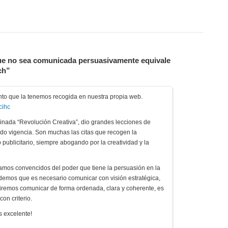
ue no sea comunicada persuasivamente equivale
ch”
nto que la tenemos recogida en nuestra propia web.
cihc
inada “Revolución Creativa”, dio grandes lecciones de
ndo vigencia. Son muchas las citas que recogen la
 publicitario, siempre abogando por la creatividad y la
amos convencidos del poder que tiene la persuasión en la
emos que es necesario comunicar con visión estratégica,
guiremos comunicar de forma ordenada, clara y coherente, es
on criterio.
s excelente!