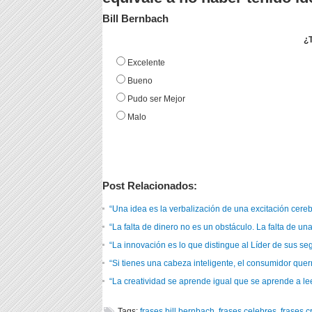
Bill Bernbach
¿T
Excelente
Bueno
Pudo ser Mejor
Malo
Post Relacionados:
“Una idea es la verbalización de una excitación cere
“La falta de dinero no es un obstáculo. La falta de un
“La innovación es lo que distingue al Líder de sus s
“Si tienes una cabeza inteligente, el consumidor quer
“La creatividad se aprende igual que se aprende a l
Tags:
frases bill bernbach
,
frases celebres
,
frases c