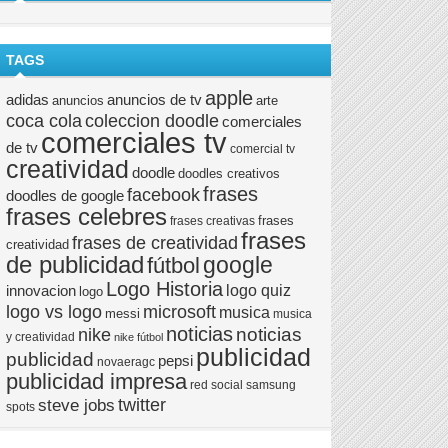
TAGS
apple
anuncios de tv
adidas
anuncios
arte
coca cola
coleccion doodle
comerciales
comerciales tv
de tv
comercial tv
creatividad
doodle
doodles creativos
frases
facebook
doodles de google
frases celebres
frases
frases creativas
frases
frases de creatividad
creatividad
de publicidad
google
fútbol
Logo Historia
logo quiz
innovacion
logo
logo vs logo
microsoft
musica
messi
musica
noticias
noticias
nike
y creatividad
nike fútbol
publicidad
publicidad
pepsi
novaeragc
publicidad impresa
red social
samsung
twitter
steve jobs
spots