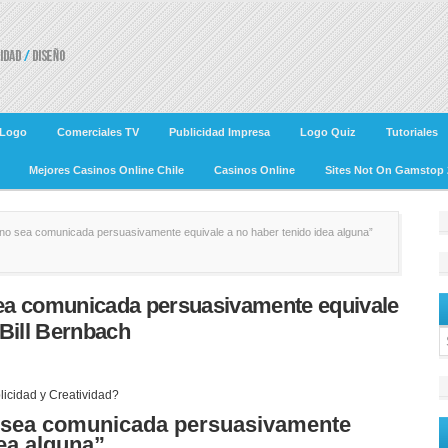
 Logo
Comerciales TV
Publicidad Impresa
Logo Quiz
Tutoriales
Mejores Casinos Online Chile
Casinos Online
Sites Not On Gamstop 
no sea comunicada persuasivamente equivale a no haber tenido idea alguna”
sea comunicada persuasivamente equivale
 Bill Bernbach
icidad y Creatividad?
o sea comunicada persuasivamente
ea alguna”.