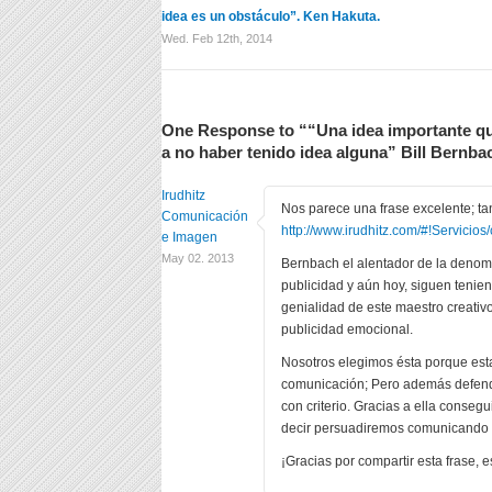
idea es un obstáculo”. Ken Hakuta.
Wed. Feb 12th, 2014
One Response to ““Una idea importante q
a no haber tenido idea alguna” Bill Bernba
Irudhitz
Nos parece una frase excelente; ta
Comunicación
http://www.irudhitz.com/#!Servicios/
e Imagen
May 02. 2013
Bernbach el alentador de la denom
publicidad y aún hoy, siguen tenie
genialidad de este maestro creativo
publicidad emocional.
Nosotros elegimos ésta porque est
comunicación; Pero además defend
con criterio. Gracias a ella conse
decir persuadiremos comunicando c
¡Gracias por compartir esta frase, e