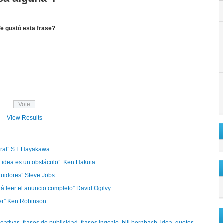
e gustó esta frase?
View Results
bral” S.I. Hayakawa
a idea es un obstáculo”. Ken Hakuta.
eguidores” Steve Jobs
rá leer el anuncio completo” David Ogilvy
eer” Ken Robinson
reativas
,
frases de publicidad
,
frases ingenio. bill bernbach
,
idea
,
quotes