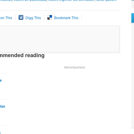
on This
Digg This
Bookmark This
mmended reading
Advertisement
te
Van
a