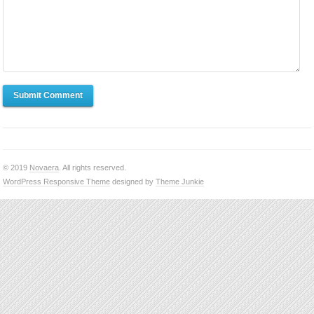
Submit Comment
© 2019
Novaera
. All rights reserved.
WordPress Responsive Theme
designed by
Theme Junkie