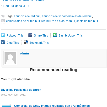
Red Bull gana la F1
Tags:
anuncios de red bull
,
anuncios de tv
,
comerciales de red bull
,
comerciales de tv
,
red bull
,
red bull te da alas
,
redbull
,
spots de red bull
Retweet This
Share This
StumbleUpon This
Digg This
Bookmark This
admin
Recommended reading
You might also like:
Divertida Publicidad de Durex
Wed. May 30th, 2012
Comercial de Getty Images realizado con 873 imágenes